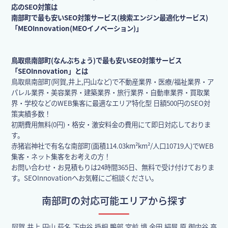
応のSEO対策は
南部町で最も安いSEO対策サービス(検索エンジン最適化サービス)
「MEOInnovation(MEOイノベーション)」
鳥取県南部町(なんぶちょう)で最も安いSEO対策サービス
「SEOInnovation」とは
鳥取県南部町(阿賀,井上,円山など)で不動産業界・医療/福祉業界・ア
パレル業界・美容業界・建築業界・旅行業界・自動車業界・買取業
界・学校などのWEB集客に最適なエリア特化型 日額500円のSEO対
策実績多数！
初期費用無料(0円)・格安・激安料金の費用にて即日対応しておりま
す。
赤猪岩神社で有名な南部町(面積114.03km²km²/人口10719人)でWEB
集客・ネット集客をお考えの方！
お問い合わせ・お見積もりは24時間365日、無料で受け付けておりま
す。SEOInnovationへお気軽にご相談ください。
南部町の対応可能エリアから探す
阿賀,井上,円山,荻名,下中谷,掛相,鴨部,宮前,境,金田,絹屋,原,御内谷,高