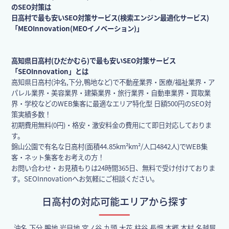
のSEO対策は
日高村で最も安いSEO対策サービス(検索エンジン最適化サービス)
「MEOInnovation(MEOイノベーション)」
高知県日高村(ひだかむら)で最も安いSEO対策サービス
「SEOInnovation」とは
高知県日高村(沖名,下分,鴨地など)で不動産業界・医療/福祉業界・ア
パレル業界・美容業界・建築業界・旅行業界・自動車業界・買取業
界・学校などのWEB集客に最適なエリア特化型 日額500円のSEO対
策実績多数！
初期費用無料(0円)・格安・激安料金の費用にて即日対応しておりま
す。
錦山公園で有名な日高村(面積44.85km²km²/人口4842人)でWEB集
客・ネット集客をお考えの方！
お問い合わせ・お見積もりは24時間365日、無料で受け付けておりま
す。SEOInnovationへお気軽にご相談ください。
日高村の対応可能エリアから探す
沖名,下分,鴨地,岩目地,宮ノ谷,九頭,大花,柱谷,長畑,本郷,本村,名越屋