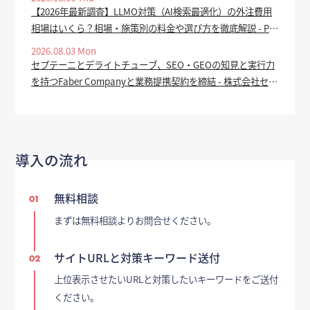
告・セール対策 ー - ECのミカタ
【2026年最新調査】LLMO対策（AI検索最適化）の外注費用
相場はいくら？相場・施策別の料金や選び方を徹底解説 - PR
TIMES
2026.08.03 Mon
セプテーニとデライトチューブ、SEO・GEOの知見と実行力
を持つFaber Companyと業務提携契約を締結 - 株式会社セプ
テーニ・ホールディングス
導入の流れ
無料相談
01
まずは無料相談よりお問合せください。
サイトURLと対策キーワード送付
02
上位表示させたいURLと対策したいキーワードをご送付
ください。