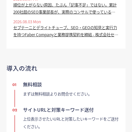
順位が上がらない原因、たぶん「記事不足」ではない。累計
200社超のSEO事業部長が、実際のコンサルで使っている全
手順を公開 - valuepress
2026.08.03 Mon
セプテーニとデライトチューブ、SEO・GEOの知見と実行力
を持つFaber Companyと業務提携契約を締結 - 株式会社セプ
テーニ・ホールディングス
導入の流れ
無料相談
01
まずは無料相談よりお問合せください。
サイトURLと対策キーワード送付
02
上位表示させたいURLと対策したいキーワードをご送付
ください。