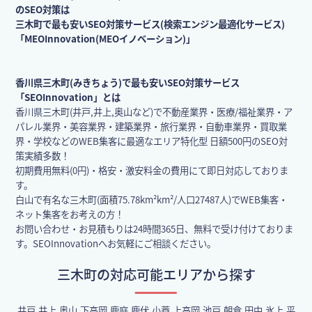
のSEO対策は
三木町で最も安いSEO対策サービス(検索エンジン最適化サービス)
「MEOInnovation(MEOイノベーション)」
香川県三木町(みきちょう)で最も安いSEO対策サービス
「SEOInnovation」とは
香川県三木町(井戸,井上,奥山など)で不動産業界・医療/福祉業界・ア
パレル業界・美容業界・建築業界・旅行業界・自動車業界・買取業
界・学校などのWEB集客に最適なエリア特化型 日額500円のSEO対
策実績多数！
初期費用無料(0円)・格安・激安料金の費用にて即日対応しておりま
す。
白山で有名な三木町(面積75.78km²km²/人口27487人)でWEB集客・
ネット集客をお考えの方！
お問い合わせ・お見積もりは24時間365日、無料で受け付けておりま
す。SEOInnovationへお気軽にご相談ください。
三木町の対応可能エリアから探す
井戸,井上,奥山,下高岡,鹿庭,鹿伏,小蓑,上高岡,池戸,朝倉,田中,氷上,平