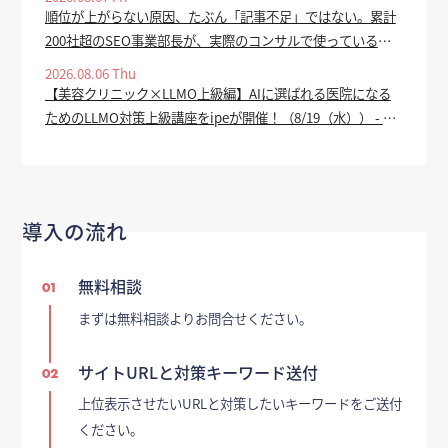
順位が上がらない原因、たぶん「記事不足」ではない。累計
200社超のSEO事業部長が、実際のコンサルで使っている全
手順を公開 - valuepress
2026.08.06 Thu
【美容クリニック×LLMO上級編】AIに選ばれる医院になる
ためのLLMO対策上級講座をipeが開催！（8/19（水）） - PR
TIMES
導入の流れ
無料相談
01
まずは無料相談よりお問合せください。
サイトURLと対策キーワード送付
02
上位表示させたいURLと対策したいキーワードをご送付
ください。