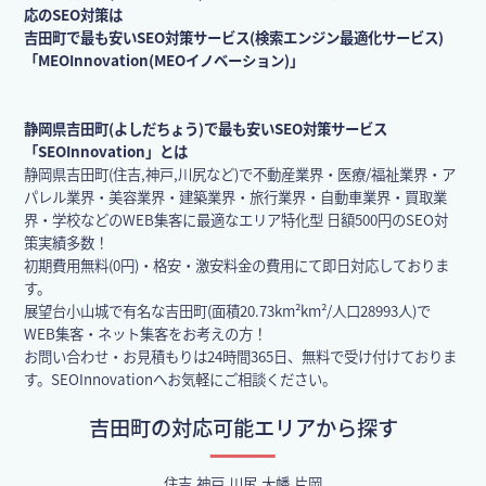
応のSEO対策は
吉田町で最も安いSEO対策サービス(検索エンジン最適化サービス)
「MEOInnovation(MEOイノベーション)」
静岡県吉田町(よしだちょう)で最も安いSEO対策サービス
「SEOInnovation」とは
静岡県吉田町(住吉,神戸,川尻など)で不動産業界・医療/福祉業界・ア
パレル業界・美容業界・建築業界・旅行業界・自動車業界・買取業
界・学校などのWEB集客に最適なエリア特化型 日額500円のSEO対
策実績多数！
初期費用無料(0円)・格安・激安料金の費用にて即日対応しておりま
す。
展望台小山城で有名な吉田町(面積20.73km²km²/人口28993人)で
WEB集客・ネット集客をお考えの方！
お問い合わせ・お見積もりは24時間365日、無料で受け付けておりま
す。SEOInnovationへお気軽にご相談ください。
吉田町の対応可能エリアから探す
住吉,神戸,川尻,大幡,片岡