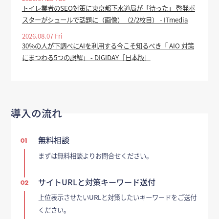
トイレ業者のSEO対策に東京都下水道局が「待った」 啓発ポ
スターがシュールで話題に（画像）（2/2枚目） - ITmedia
2026.08.07 Fri
30%の人が下調べにAIを利用する今こそ知るべき「 AIO 対策
にまつわる5つの誤解」 - DIGIDAY［日本版］
導入の流れ
無料相談
01
まずは無料相談よりお問合せください。
サイトURLと対策キーワード送付
02
上位表示させたいURLと対策したいキーワードをご送付
ください。