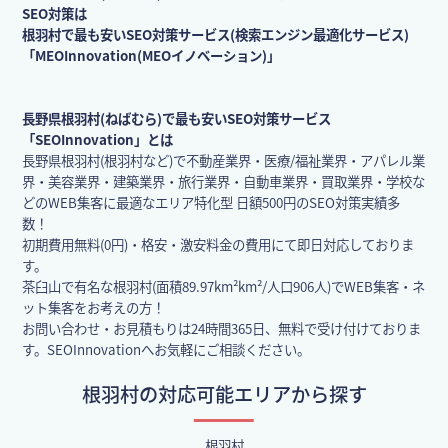
SEO対策は
根羽村で最も安いSEO対策サービス(検索エンジン最適化サービス)
「MEOInnovation(MEOイノベーション)」
長野県根羽村(ねばむら)で最も安いSEO対策サービス
「SEOInnovation」とは
長野県根羽村(根羽村など)で不動産業界・医療/福祉業界・アパレル業
界・美容業界・建築業界・旅行業界・自動車業界・買取業界・学校な
どのWEB集客に最適なエリア特化型 日額500円のSEO対策実績多
数！
初期費用無料(0円)・格安・激安料金の費用にて即日対応しておりま
す。
茶臼山で有名な根羽村(面積89.97km²km²/人口906人)でWEB集客・ネ
ット集客をお考えの方！
お問い合わせ・お見積もりは24時間365日、無料で受け付けておりま
す。SEOInnovationへお気軽にご相談ください。
根羽村の対応可能エリアから探す
根羽村