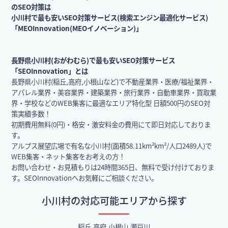
のSEO対策は
小川村で最も安いSEO対策サービス(検索エンジン最適化サービス)
「MEOInnovation(MEOイノベーション)」
長野県小川村(おがわむら)で最も安いSEO対策サービス
「SEOInnovation」とは
長野県小川村(稲丘,高府,小根山など)で不動産業界・医療/福祉業界・
アパレル業界・美容業界・建築業界・旅行業界・自動車業界・買取業
界・学校などのWEB集客に最適なエリア特化型 日額500円のSEO対
策実績多数！
初期費用無料(0円)・格安・激安料金の費用にて即日対応しておりま
す。
アルプス展望広場で有名な小川村(面積58.11km²km²/人口2489人)で
WEB集客・ネット集客をお考えの方！
お問い合わせ・お見積もりは24時間365日、無料で受け付けておりま
す。SEOInnovationへお気軽にご相談ください。
小川村の対応可能エリアから探す
稲丘,高府,小根山,瀬戸川