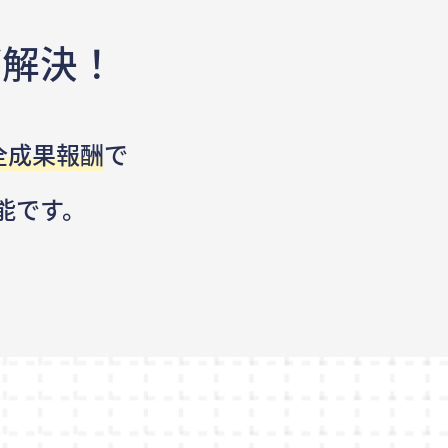
が解決！
全成果報酬
で
能です。