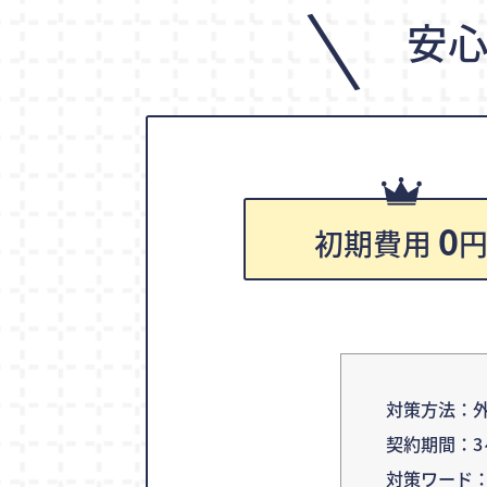
\
安
0
初期費用
対策方法：外
契約期間：3
対策ワード