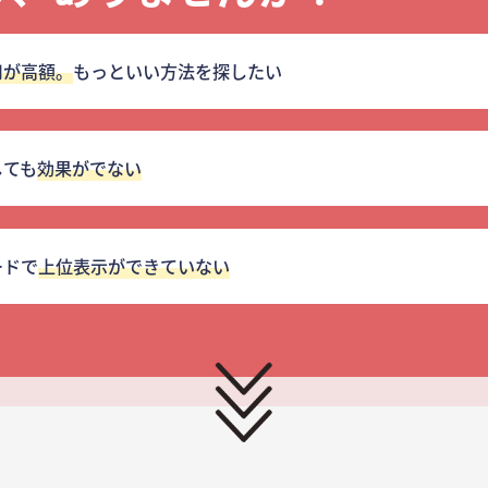
用が高額。
もっといい方法を探したい
しても
効果がでない
ードで
上位表示ができていない