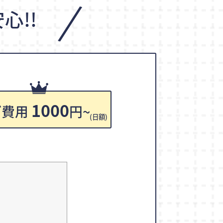
/
心!!
1000
ご費用
円~
(日額)