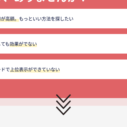
用が高額。
もっといい方法を探したい
しても
効果がでない
ードで
上位表示ができていない