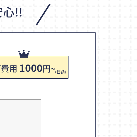
/
心!!
1000
ご費用
円~
(日額)