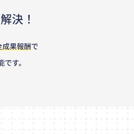
が解決！
全成果報酬
で
能です。