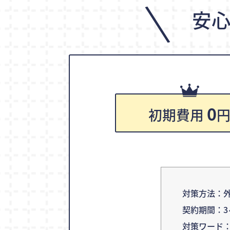
\
安
0
初期費用
対策方法：外
契約期間：3
対策ワード