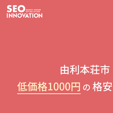
由利本荘市
低価格1000円
格安
の