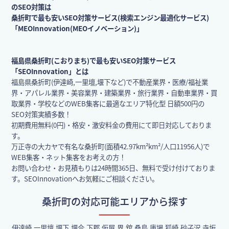
のSEO対策は
桑折町で最も安いSEO対策サービス(検索エンジン最適化サービス)
「MEOInnovation(MEOイノベーション)」
福島県桑折町(こおりまち)で最も安いSEO対策サービス
「SEOInnovation」とは
福島県桑折町(伊達崎,一里壇,堰下など)で不動産業界・医療/福祉業
界・アパレル業界・美容業界・建築業界・旅行業界・自動車業界・買
取業界・学校などのWEB集客に最適なエリア特化型 日額500円の
SEO対策実績多数！
初期費用無料(0円)・格安・激安料金の費用にて即日対応しておりま
す。
万正寺の大カヤで有名な桑折町(面積42.97km²km²/人口11956人)で
WEB集客・ネット集客をお考えの方！
お問い合わせ・お見積もりは24時間365日、無料で受け付けておりま
す。SEOInnovationへお気軽にご相談ください。
桑折町の対応可能エリアから探す
伊達崎,一里壇,堰下,堰合,下郡,仮屋,界,舘,桑島,庫場,狐崎,砂子沢,寺坂,