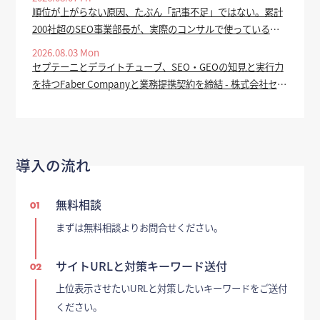
順位が上がらない原因、たぶん「記事不足」ではない。累計
200社超のSEO事業部長が、実際のコンサルで使っている全
手順を公開 - valuepress
2026.08.03 Mon
セプテーニとデライトチューブ、SEO・GEOの知見と実行力
を持つFaber Companyと業務提携契約を締結 - 株式会社セプ
テーニ・ホールディングス
導入の流れ
無料相談
01
まずは無料相談よりお問合せください。
サイトURLと対策キーワード送付
02
上位表示させたいURLと対策したいキーワードをご送付
ください。