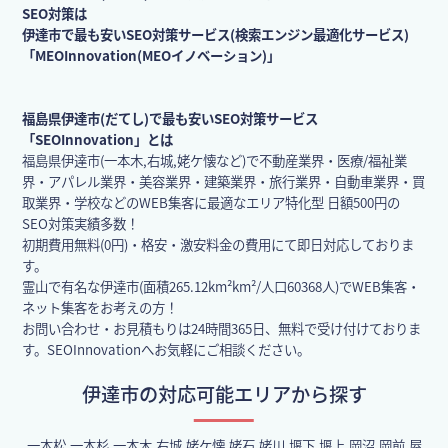
SEO対策は
伊達市で最も安いSEO対策サービス(検索エンジン最適化サービス)
「MEOInnovation(MEOイノベーション)」
福島県伊達市(だてし)で最も安いSEO対策サービス
「SEOInnovation」とは
福島県伊達市(一本木,右城,姥ケ懐など)で不動産業界・医療/福祉業
界・アパレル業界・美容業界・建築業界・旅行業界・自動車業界・買
取業界・学校などのWEB集客に最適なエリア特化型 日額500円の
SEO対策実績多数！
初期費用無料(0円)・格安・激安料金の費用にて即日対応しておりま
す。
霊山で有名な伊達市(面積265.12km²km²/人口60368人)でWEB集客・
ネット集客をお考えの方！
お問い合わせ・お見積もりは24時間365日、無料で受け付けておりま
す。SEOInnovationへお気軽にご相談ください。
伊達市の対応可能エリアから探す
一本松,一本杉,一本木,右城,姥ケ懐,姥石,姥川,堰下,堰上,岡沼,岡前,屋