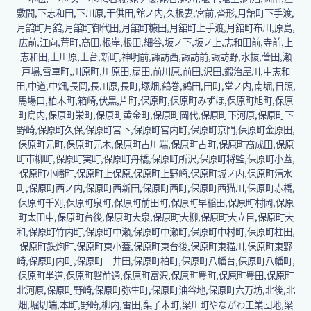
敷間,下志和田,下川原,干供田,舘ノ内,久根妻,宮前,沓形,月舘町下手渡,
月舘町月舘,月舘町御代田,月舘町糠田,月舘町上手渡,月舘町布川,原島,
広前,江向,荒町,高田,根岸,根田,細谷,坂ノ下,坂ノ上,志和田前,寺前,上
志和田,上川原,上台,新町,神明前,諏訪西,諏訪前,諏訪野,水抜,菅田,瀬
戸場,雪車町,川原町,川原田,扇田,前川原,前田,沢田,鍛治屋川,中志和
田,中道,中畑,長岡,長川原,長町,塚畑,鶴巻,鶴田,田町,堂ノ内,南堀,日照,
馬場口,柏木町,箱崎,伏黒,片町,保原町,保原町みずほ,保原町旭町,保原
町烏内,保原町栄町,保原町黄金町,保原町岡代,保原町下河原,保原町下
野崎,保原町久保,保原町宮下,保原町宮内町,保原町京門,保原町金原田,
保原町元町,保原町元木,保原町古川端,保原町古町,保原町高成田,保原
町市柳町,保原町実町,保原町舟橋,保原町所沢,保原町将監,保原町小蓋,
保原町小幡町,保原町上保原,保原町上野崎,保原町城ノ内,保原町清水
町,保原町西ノ内,保原町西新田,保原町西町,保原町西猫川,保原町赤橋,
保原町千刈,保原町泉町,保原町前田町,保原町早稲田,保原町村岡,保原
町太田中,保原町台後,保原町大泉,保原町大柳,保原町大立目,保原町大
和,保原町竹内町,保原町中瀬,保原町中瀬町,保原町中村町,保原町柱田,
保原町鉄炮町,保原町東小蓋,保原町東台後,保原町東猫川,保原町東野
崎,保原町内町,保原町二井田,保原町柏町,保原町八幡台,保原町八幡町,
保原町半道,保原町磐前通,保原町富沢,保原町豊町,保原町豊田,保原町
北河原,保原町野崎,保原町弥生町,保原町油谷地,保原町六万坊,北後,北
畑,堀切端,本町,野崎,柳内,雷田,梨子木町,梁川町やながわ工業団地,梁