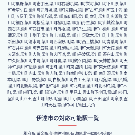
川町粟野,梁川町壱丁田,梁川町右城町,梁川町栄町,梁川町下川原,梁川
町希望ケ丘,梁川町元舟場,梁川町元陣内,梁川町古町,梁川町五十沢,梁
川町五反田,梁川町御八郎,梁川町向川原,梁川町幸町,梁川町広瀬町,梁
川町細谷,梁川町桜岳,梁川町桜町,梁川町山舟生,梁川町山城舘,梁川町
四石蒔,梁川町四日市,梁川町舟橋,梁川町舟生,梁川町小梁川,梁川町菖
蒲沢,梁川町上割田,梁川町上川原,梁川町上足駄木,梁川町上町,梁川町
新田,梁川町清水町,梁川町西塩野川,梁川町西土橋,梁川町青葉町,梁川
町石井戸,梁川町赤五輪,梁川町足駄木,梁川町大関,梁川町大舘,梁川町
大清水,梁川町大町,梁川町大門道,梁川町丹波塚,梁川町茶臼山,梁川町
中久保,梁川町中町,梁川町町裏,梁川町鶴ケ岡,梁川町天神前,梁川町天
神町,梁川町伝樋,梁川町田町,梁川町東塩野川,梁川町東大枝,梁川町東
土橋,梁川町内山,梁川町内町,梁川町南町谷川,梁川町南町頭,梁川町南
本町,梁川町二野袋,梁川町白根,梁川町白川田,梁川町八筋,梁川町八幡,
梁川町北新井,梁川町北町谷川,梁川町北町頭,梁川町北本町,梁川町本
町,梁川町柳田,梁川町陽光台,梁川町里見山,霊山町下小国,霊山町掛田,
霊山町山戸田,霊山町山野川,霊山町上小国,霊山町石田,霊山町泉原,霊
山町大石,霊山町中川,篭田,六角
伊達市の対応可能駅一覧
稀府駅,黄金駅,伊達紋別駅,有珠駅,北舟岡駅,長和駅