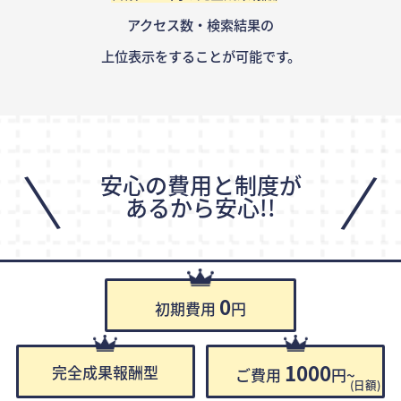
アクセス数・検索結果の
上位表示をすることが可能です。
\
/
安心の費用と制度が
あるから安心!!
0
初期費用
円
1000
完全成果報酬型
ご費用
円~
(日額)