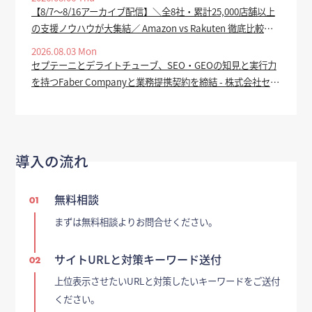
【8/7～8/16アーカイブ配信】＼全8社・累計25,000店舗以上
の支援ノウハウが大集結／ Amazon vs Rakuten 徹底比較
2026 ー 上半期振り返り＆下半期で売上を伸ばす SEO・広
2026.08.03 Mon
告・セール対策 ー - ECのミカタ
セプテーニとデライトチューブ、SEO・GEOの知見と実行力
を持つFaber Companyと業務提携契約を締結 - 株式会社セプ
テーニ・ホールディングス
導入の流れ
無料相談
01
まずは無料相談よりお問合せください。
サイトURLと対策キーワード送付
02
上位表示させたいURLと対策したいキーワードをご送付
ください。