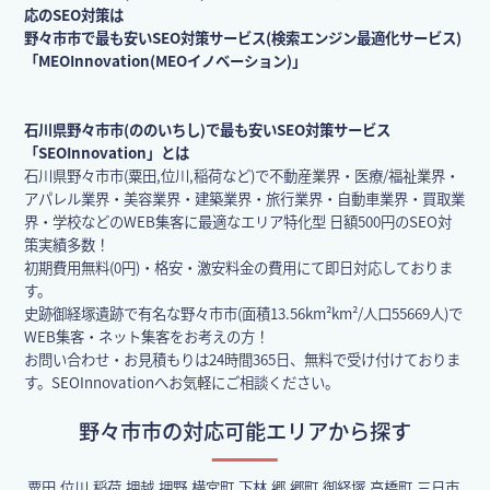
応のSEO対策は
野々市市で最も安いSEO対策サービス(検索エンジン最適化サービス)
「MEOInnovation(MEOイノベーション)」
石川県野々市市(ののいちし)で最も安いSEO対策サービス
「SEOInnovation」とは
石川県野々市市(粟田,位川,稲荷など)で不動産業界・医療/福祉業界・
アパレル業界・美容業界・建築業界・旅行業界・自動車業界・買取業
界・学校などのWEB集客に最適なエリア特化型 日額500円のSEO対
策実績多数！
初期費用無料(0円)・格安・激安料金の費用にて即日対応しておりま
す。
史跡御経塚遺跡で有名な野々市市(面積13.56km²km²/人口55669人)で
WEB集客・ネット集客をお考えの方！
お問い合わせ・お見積もりは24時間365日、無料で受け付けておりま
す。SEOInnovationへお気軽にご相談ください。
野々市市の対応可能エリアから探す
粟田,位川,稲荷,押越,押野,横宮町,下林,郷,郷町,御経塚,高橋町,三日市,