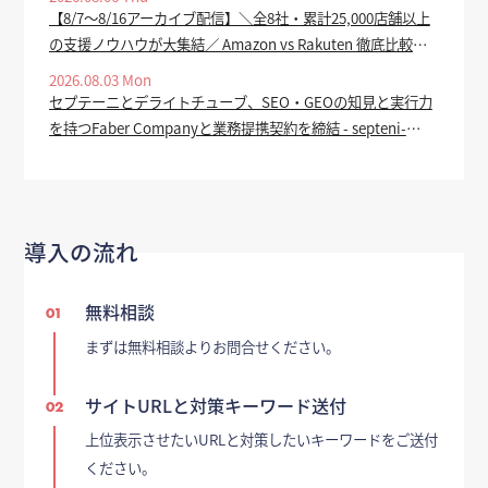
【8/7～8/16アーカイブ配信】＼全8社・累計25,000店舗以上
の支援ノウハウが大集結／ Amazon vs Rakuten 徹底比較
2026 ー 上半期振り返り＆下半期で売上を伸ばす SEO・広
2026.08.03 Mon
告・セール対策 ー - ECのミカタ
セプテーニとデライトチューブ、SEO・GEOの知見と実行力
を持つFaber Companyと業務提携契約を締結 - septeni-
holdings.co.jp
導入の流れ
無料相談
01
まずは無料相談よりお問合せください。
サイトURLと対策キーワード送付
02
上位表示させたいURLと対策したいキーワードをご送付
ください。