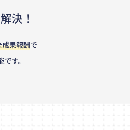
が解決！
全成果報酬
で
能です。