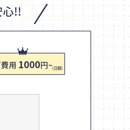
/
心!!
1000
ご費用
円~
(日額)