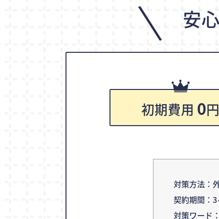
\
安
0
初期費用
対策方法：外
契約期間：3
対策ワード