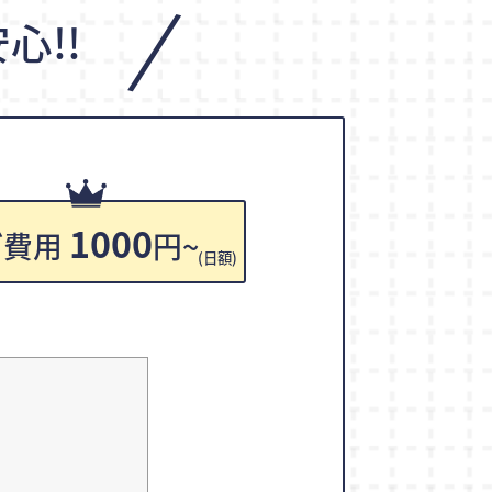
/
心!!
1000
ご費用
円~
(日額)