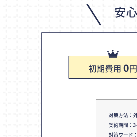
\
安
0
初期費用
対策方法：外
契約期間：3
対策ワード