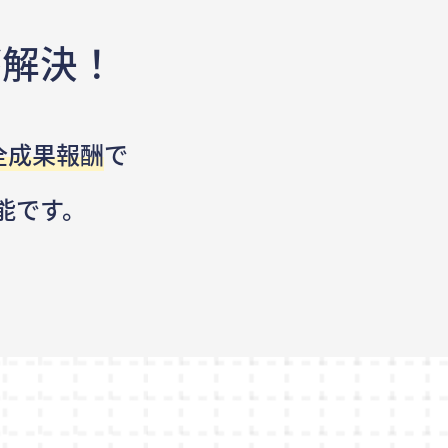
が解決！
全成果報酬
で
能です。