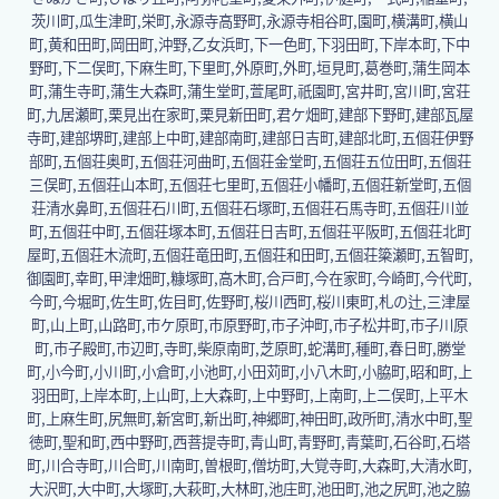
茨川町,瓜生津町,栄町,永源寺高野町,永源寺相谷町,園町,横溝町,横山
町,黄和田町,岡田町,沖野,乙女浜町,下一色町,下羽田町,下岸本町,下中
野町,下二俣町,下麻生町,下里町,外原町,外町,垣見町,葛巻町,蒲生岡本
町,蒲生寺町,蒲生大森町,蒲生堂町,萱尾町,祇園町,宮井町,宮川町,宮荘
町,九居瀬町,栗見出在家町,栗見新田町,君ケ畑町,建部下野町,建部瓦屋
寺町,建部堺町,建部上中町,建部南町,建部日吉町,建部北町,五個荘伊野
部町,五個荘奥町,五個荘河曲町,五個荘金堂町,五個荘五位田町,五個荘
三俣町,五個荘山本町,五個荘七里町,五個荘小幡町,五個荘新堂町,五個
荘清水鼻町,五個荘石川町,五個荘石塚町,五個荘石馬寺町,五個荘川並
町,五個荘中町,五個荘塚本町,五個荘日吉町,五個荘平阪町,五個荘北町
屋町,五個荘木流町,五個荘竜田町,五個荘和田町,五個荘簗瀬町,五智町,
御園町,幸町,甲津畑町,糠塚町,高木町,合戸町,今在家町,今崎町,今代町,
今町,今堀町,佐生町,佐目町,佐野町,桜川西町,桜川東町,札の辻,三津屋
町,山上町,山路町,市ケ原町,市原野町,市子沖町,市子松井町,市子川原
町,市子殿町,市辺町,寺町,柴原南町,芝原町,蛇溝町,種町,春日町,勝堂
町,小今町,小川町,小倉町,小池町,小田苅町,小八木町,小脇町,昭和町,上
羽田町,上岸本町,上山町,上大森町,上中野町,上南町,上二俣町,上平木
町,上麻生町,尻無町,新宮町,新出町,神郷町,神田町,政所町,清水中町,聖
徳町,聖和町,西中野町,西菩提寺町,青山町,青野町,青葉町,石谷町,石塔
町,川合寺町,川合町,川南町,曽根町,僧坊町,大覚寺町,大森町,大清水町,
大沢町,大中町,大塚町,大萩町,大林町,池庄町,池田町,池之尻町,池之脇