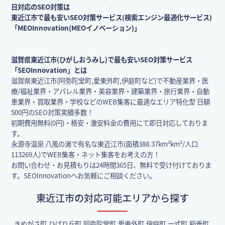
日対応のSEO対策は
東近江市で最も安いSEO対策サービス(検索エンジン最適化サービス)
「MEOInnovation(MEOイノベーション)」
滋賀県東近江市(ひがしおうみし)で最も安いSEO対策サービス
「SEOInnovation」とは
滋賀県東近江市(阿弥陀堂町,愛東外町,伊庭町など)で不動産業界・医
療/福祉業界・アパレル業界・美容業界・建築業界・旅行業界・自動
車業界・買取業界・学校などのWEB集客に最適なエリア特化型 日額
500円のSEO対策実績多数！
初期費用無料(0円)・格安・激安料金の費用にて即日対応しておりま
す。
永源寺温泉 八風の湯で有名な東近江市(面積388.37km²km²/人口
113269人)でWEB集客・ネット集客をお考えの方！
お問い合わせ・お見積もりは24時間365日、無料で受け付けておりま
す。SEOInnovationへお気軽にご相談ください。
東近江市の対応可能エリアから探す
きぬがさ町,ひばり丘町,阿弥陀堂町,愛東外町,伊庭町,一式町,稲垂町,