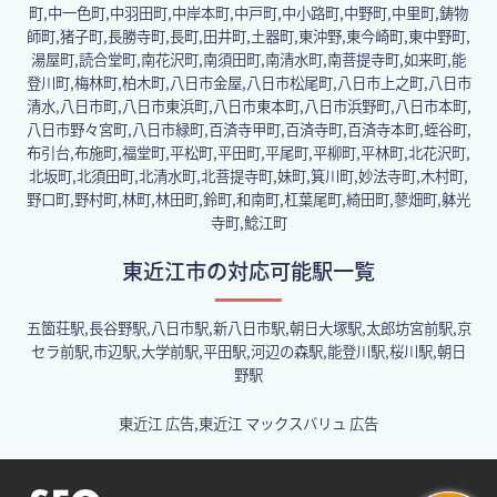
町,中一色町,中羽田町,中岸本町,中戸町,中小路町,中野町,中里町,鋳物
師町,猪子町,長勝寺町,長町,田井町,土器町,東沖野,東今崎町,東中野町,
湯屋町,読合堂町,南花沢町,南須田町,南清水町,南菩提寺町,如来町,能
登川町,梅林町,柏木町,八日市金屋,八日市松尾町,八日市上之町,八日市
清水,八日市町,八日市東浜町,八日市東本町,八日市浜野町,八日市本町,
八日市野々宮町,八日市緑町,百済寺甲町,百済寺町,百済寺本町,蛭谷町,
布引台,布施町,福堂町,平松町,平田町,平尾町,平柳町,平林町,北花沢町,
北坂町,北須田町,北清水町,北菩提寺町,妹町,箕川町,妙法寺町,木村町,
野口町,野村町,林町,林田町,鈴町,和南町,杠葉尾町,綺田町,蓼畑町,躰光
寺町,鯰江町
東近江市の対応可能駅一覧
五箇荘駅,長谷野駅,八日市駅,新八日市駅,朝日大塚駅,太郎坊宮前駅,京
セラ前駅,市辺駅,大学前駅,平田駅,河辺の森駅,能登川駅,桜川駅,朝日
野駅
東近江 広告,東近江 マックスバリュ 広告