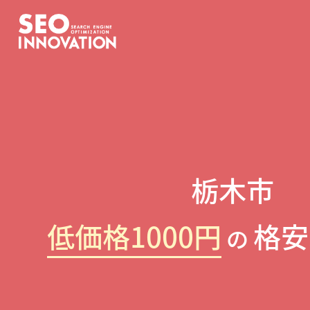
栃木市
低価格1000円
格安
の