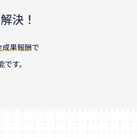
が解決！
全成果報酬
で
能です。