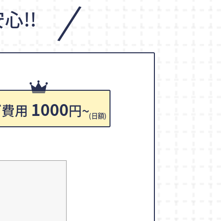
/
心!!
1000
ご費用
円~
(日額)