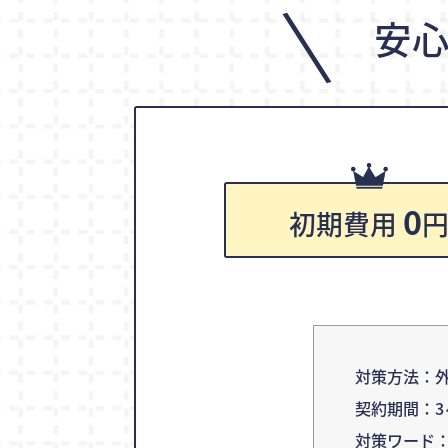
\
安
0
初期費用
対策方法：外
契約期間：3
対策ワード