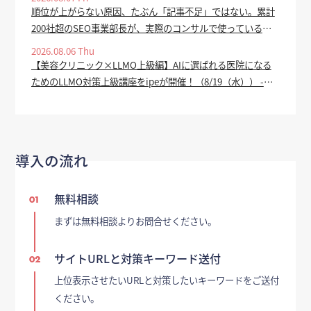
順位が上がらない原因、たぶん「記事不足」ではない。累計
200社超のSEO事業部長が、実際のコンサルで使っている全
手順を公開 - valuepress
2026.08.06 Thu
【美容クリニック×LLMO上級編】AIに選ばれる医院になる
ためのLLMO対策上級講座をipeが開催！（8/19（水）） -
prtimes.jp
導入の流れ
無料相談
01
まずは無料相談よりお問合せください。
サイトURLと対策キーワード送付
02
上位表示させたいURLと対策したいキーワードをご送付
ください。