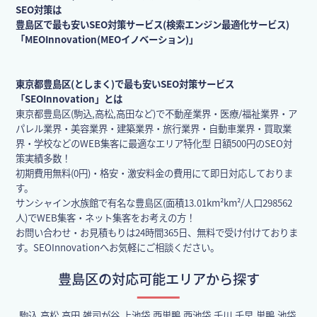
SEO対策は
豊島区で最も安いSEO対策サービス(検索エンジン最適化サービス)
「MEOInnovation(MEOイノベーション)」
東京都豊島区(としまく)で最も安いSEO対策サービス
「SEOInnovation」とは
東京都豊島区(駒込,高松,高田など)で不動産業界・医療/福祉業界・ア
パレル業界・美容業界・建築業界・旅行業界・自動車業界・買取業
界・学校などのWEB集客に最適なエリア特化型 日額500円のSEO対
策実績多数！
初期費用無料(0円)・格安・激安料金の費用にて即日対応しておりま
す。
サンシャイン水族館で有名な豊島区(面積13.01km²km²/人口298562
人)でWEB集客・ネット集客をお考えの方！
お問い合わせ・お見積もりは24時間365日、無料で受け付けておりま
す。SEOInnovationへお気軽にご相談ください。
豊島区の対応可能エリアから探す
駒込,高松,高田,雑司が谷,上池袋,西巣鴨,西池袋,千川,千早,巣鴨,池袋,