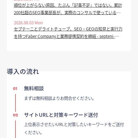
順位が上がらない原因、たぶん「記事不足」ではない。累計
200社超のSEO事業部長が、実際のコンサルで使っている全
手順を公開 - valuepress
2026.08.03 Mon
セプテーニとデライトチューブ、SEO・GEOの知見と実行力
を持つFaber Companyと業務提携契約を締結 - septeni-
holdings.co.jp
導入の流れ
無料相談
01
まずは無料相談よりお問合せください。
サイトURLと対策キーワード送付
02
上位表示させたいURLと対策したいキーワードをご送付
ください。