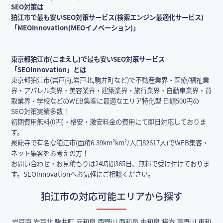
SEO対策は
狛江市で最も安いSEO対策サービス(検索エンジン最適化サービス)
「MEOInnovation(MEOイノベーション)」
東京都狛江市(こまえし)で最も安いSEO対策サービス
「SEOInnovation」とは
東京都狛江市(岩戸南,岩戸北,駒井町など)で不動産業界・医療/福祉業
界・アパレル業界・美容業界・建築業界・旅行業界・自動車業界・買
取業界・学校などのWEB集客に最適なエリア特化型 日額500円の
SEO対策実績多数！
初期費用無料(0円)・格安・激安料金の費用にて即日対応しておりま
す。
泉龍寺で有名な狛江市(面積6.39km²km²/人口82617人)でWEB集客・
ネット集客をお考えの方！
お問い合わせ・お見積もりは24時間365日、無料で受け付けておりま
す。SEOInnovationへお気軽にご相談ください。
狛江市の対応可能エリアから探す
岩戸南,岩戸北,駒井町,元和泉,西野川,西和泉,中和泉,猪方,東野川,東和