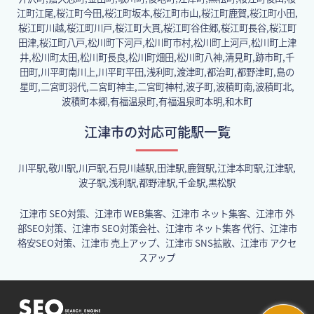
江町江尾,桜江町今田,桜江町坂本,桜江町市山,桜江町鹿賀,桜江町小田,
桜江町川越,桜江町川戸,桜江町大貫,桜江町谷住郷,桜江町長谷,桜江町
田津,桜江町八戸,松川町下河戸,松川町市村,松川町上河戸,松川町上津
井,松川町太田,松川町長良,松川町畑田,松川町八神,清見町,跡市町,千
田町,川平町南川上,川平町平田,浅利町,渡津町,都治町,都野津町,島の
星町,二宮町羽代,二宮町神主,二宮町神村,波子町,波積町南,波積町北,
波積町本郷,有福温泉町,有福温泉町本明,和木町
江津市の対応可能駅一覧
川平駅,敬川駅,川戸駅,石見川越駅,田津駅,鹿賀駅,江津本町駅,江津駅,
波子駅,浅利駅,都野津駅,千金駅,黒松駅
江津市 SEO対策、江津市 WEB集客、江津市 ネット集客、江津市 外
部SEO対策、江津市 SEO対策会社、江津市 ネット集客 代行、江津市
格安SEO対策、江津市 売上アップ、江津市 SNS拡散、江津市 アクセ
スアップ