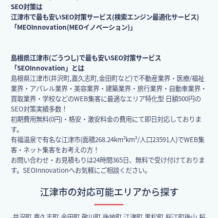
SEO対策は
江津市で最も安いSEO対策サービス(検索エンジン最適化サービス)
「MEOInnovation(MEOイノベーション)」
島根県江津市(ごうつし)で最も安いSEO対策サービス
「SEOInnovation」とは
島根県江津市(井沢町,嘉久志町,金田町など)で不動産業界・医療/福祉
業界・アパレル業界・美容業界・建築業界・旅行業界・自動車業界・
買取業界・学校などのWEB集客に最適なエリア特化型 日額500円の
SEO対策実績多数！
初期費用無料(0円)・格安・激安料金の費用にて即日対応しておりま
す。
有福温泉で有名な江津市(面積268.24km²km²/人口23591人)でWEB集
客・ネット集客をお考えの方！
お問い合わせ・お見積もりは24時間365日、無料で受け付けておりま
す。SEOInnovationへお気軽にご相談ください。
江津市の対応可能エリアから探す
井沢町,嘉久志町,金田町,敬川町,後地町,江津町,黒松町,桜江町後山,桜