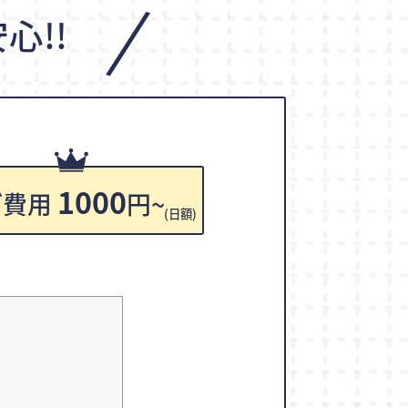
/
心!!
1000
ご費用
円~
(日額)