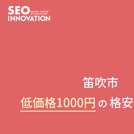
笛吹市
低価格1000円
格安
の