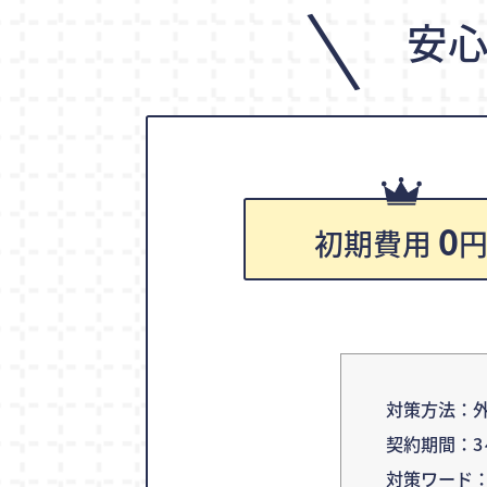
\
安
0
初期費用
対策方法：外
契約期間：3
対策ワード