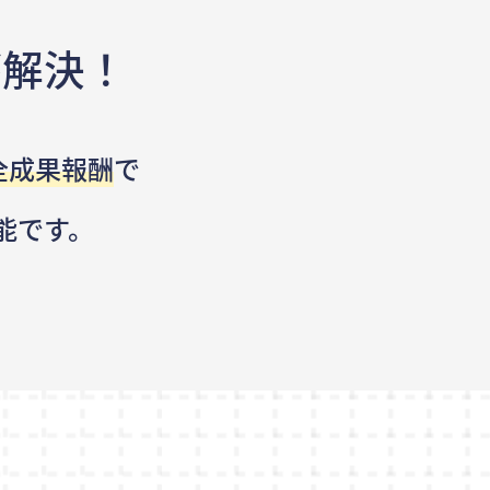
が解決！
全成果報酬
で
能です。