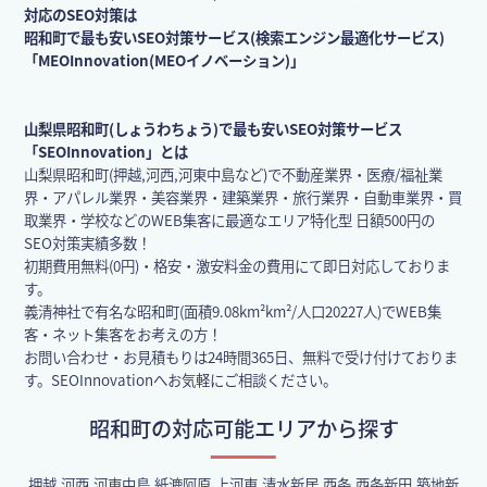
対応のSEO対策は
昭和町で最も安いSEO対策サービス(検索エンジン最適化サービス)
「MEOInnovation(MEOイノベーション)」
山梨県昭和町(しょうわちょう)で最も安いSEO対策サービス
「SEOInnovation」とは
山梨県昭和町(押越,河西,河東中島など)で不動産業界・医療/福祉業
界・アパレル業界・美容業界・建築業界・旅行業界・自動車業界・買
取業界・学校などのWEB集客に最適なエリア特化型 日額500円の
SEO対策実績多数！
初期費用無料(0円)・格安・激安料金の費用にて即日対応しておりま
す。
義清神社で有名な昭和町(面積9.08km²km²/人口20227人)でWEB集
客・ネット集客をお考えの方！
お問い合わせ・お見積もりは24時間365日、無料で受け付けておりま
す。SEOInnovationへお気軽にご相談ください。
昭和町の対応可能エリアから探す
押越,河西,河東中島,紙漉阿原,上河東,清水新居,西条,西条新田,築地新