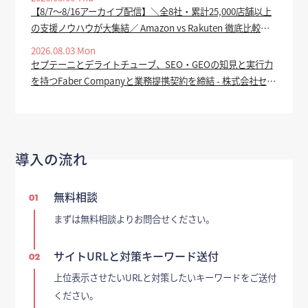
【8/7～8/16アーカイブ配信】＼全8社・累計25,000店舗以上
の支援ノウハウが大集結／ Amazon vs Rakuten 徹底比較
2026 ー 上半期振り返り＆下半期で売上を伸ばす SEO・広
2026.08.03 Mon
告・セール対策 ー - ECのミカタ
セプテーニとデライトチューブ、SEO・GEOの知見と実行力
を持つFaber Companyと業務提携契約を締結 - 株式会社セプ
テーニ・ホールディングス
導入の流れ
無料相談
01
まずは無料相談よりお問合せください。
サイトURLと対策キーワード送付
02
上位表示させたいURLと対策したいキーワードをご送付
ください。