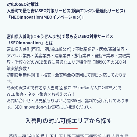
対応のSEO対策は
入善町で最も安いSEO対策サービス(検索エンジン最適化サービス)
「MEOInnovation(MEOイノベーション)」
富山県入善町(にゅうぜんまち)で最も安いSEO対策サービス
「SEOInnovation」とは
富山県入善町(芦崎,一宿,浦山新など)で不動産業界・医療/福祉業界・
アパレル業界・美容業界・建築業界・旅行業界・自動車業界・買取業
界・学校などのWEB集客に最適なエリア特化型 日額500円のSEO対
策実績多数！
初期費用無料(0円)・格安・激安料金の費用にて即日対応しておりま
す。
杉沢の沢スギで有名な入善町(面積71.25km²km²/人口24625人)で
WEB集客・ネット集客をお考えの方！
お問い合わせ・お見積もりは24時間365日、無料で受け付けておりま
す。SEOInnovationへお気軽にご相談ください。
入善町の対応可能エリアから探す
芦崎,一宿,浦山新,横山,下山,下上野,下飯野,下飯野新,吉原,吉原東,君