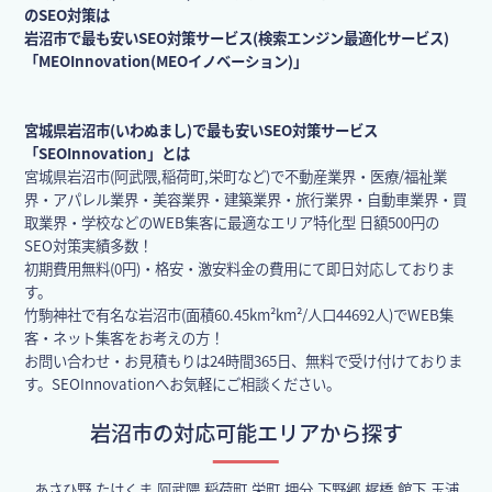
のSEO対策は
岩沼市で最も安いSEO対策サービス(検索エンジン最適化サービス)
「MEOInnovation(MEOイノベーション)」
宮城県岩沼市(いわぬまし)で最も安いSEO対策サービス
「SEOInnovation」とは
宮城県岩沼市(阿武隈,稲荷町,栄町など)で不動産業界・医療/福祉業
界・アパレル業界・美容業界・建築業界・旅行業界・自動車業界・買
取業界・学校などのWEB集客に最適なエリア特化型 日額500円の
SEO対策実績多数！
初期費用無料(0円)・格安・激安料金の費用にて即日対応しておりま
す。
竹駒神社で有名な岩沼市(面積60.45km²km²/人口44692人)でWEB集
客・ネット集客をお考えの方！
お問い合わせ・お見積もりは24時間365日、無料で受け付けておりま
す。SEOInnovationへお気軽にご相談ください。
岩沼市の対応可能エリアから探す
あさひ野,たけくま,阿武隈,稲荷町,栄町,押分,下野郷,梶橋,館下,玉浦