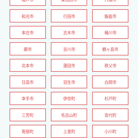
和光市
行田市
飯能市
本庄市
志木市
桶川市
蕨市
吉川市
鶴ヶ島市
北本市
蓮田市
秩父市
日高市
羽生市
白岡市
幸手市
伊奈町
杉戸町
三芳町
毛呂山町
宮代町
寄居町
上里町
小川町