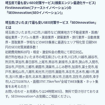
埼玉県で最も安いSEO対策サービス(検索エンジン最適化サービス)
FirstInnovation(ファーストイノベーション)の
「SEOInnovation(SEOイノベーション)」
埼玉県(さいたま)で最も安いSEO対策サービス「SEOInnovation」
とは
埼玉県(さいたま市,川口市,川越市など)関東地方で不動産業界・医療/
福祉業界・アパレル業界・美容業界・建築業界・旅行業界・自動車業
界・買取業界・学校などのWEB集客に最適なエリア特化型 日額500
円のSEO対策実績多数！
初期費用無料(0円)・格安・激安料金の費用にて即日対応。
県庁所在地はさいたま市の埼玉県(さいたま市,川口市,川越市,越谷市,
所沢市,草加市,春日部市,上尾市,熊谷市,新座市,久喜市,狭山市,入間市,
深谷市,戸田市,三郷市,朝霞市,鴻巣市,ふじみ野市,加須市,富士見市,坂
戸市,東松山市,八潮市,和光市,行田市,飯能市,本庄市,志木市,桶川市,蕨
市,吉川市,鶴ヶ島市,北本市,蓮田市,秩父市,日高市,羽生市,白岡市,幸手
市)人口7310878人・面積3797.75km²km²全域でWEB集客・ネット集
客をお考えの方！
お問い合わせ・お見積もりは24時間365日、無料で受け付けておりま
す。SEOInnovationへお気軽にご相談ください。