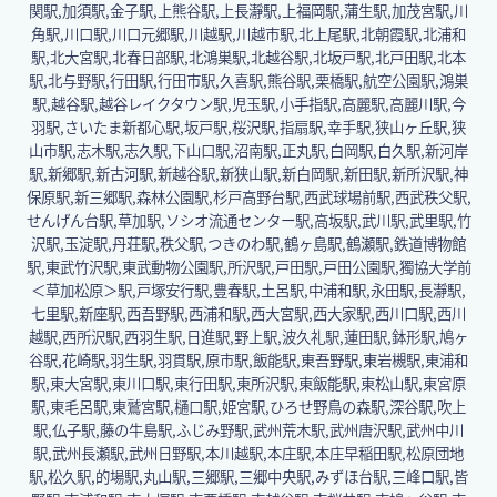
関駅,加須駅,金子駅,上熊谷駅,上長瀞駅,上福岡駅,蒲生駅,加茂宮駅,川
角駅,川口駅,川口元郷駅,川越駅,川越市駅,北上尾駅,北朝霞駅,北浦和
駅,北大宮駅,北春日部駅,北鴻巣駅,北越谷駅,北坂戸駅,北戸田駅,北本
駅,北与野駅,行田駅,行田市駅,久喜駅,熊谷駅,栗橋駅,航空公園駅,鴻巣
駅,越谷駅,越谷レイクタウン駅,児玉駅,小手指駅,高麗駅,高麗川駅,今
羽駅,さいたま新都心駅,坂戸駅,桜沢駅,指扇駅,幸手駅,狭山ヶ丘駅,狭
山市駅,志木駅,志久駅,下山口駅,沼南駅,正丸駅,白岡駅,白久駅,新河岸
駅,新郷駅,新古河駅,新越谷駅,新狭山駅,新白岡駅,新田駅,新所沢駅,神
保原駅,新三郷駅,森林公園駅,杉戸高野台駅,西武球場前駅,西武秩父駅,
せんげん台駅,草加駅,ソシオ流通センター駅,高坂駅,武川駅,武里駅,竹
沢駅,玉淀駅,丹荘駅,秩父駅,つきのわ駅,鶴ヶ島駅,鶴瀬駅,鉄道博物館
駅,東武竹沢駅,東武動物公園駅,所沢駅,戸田駅,戸田公園駅,獨協大学前
＜草加松原＞駅,戸塚安行駅,豊春駅,土呂駅,中浦和駅,永田駅,長瀞駅,
七里駅,新座駅,西吾野駅,西浦和駅,西大宮駅,西大家駅,西川口駅,西川
越駅,西所沢駅,西羽生駅,日進駅,野上駅,波久礼駅,蓮田駅,鉢形駅,鳩ヶ
谷駅,花崎駅,羽生駅,羽貫駅,原市駅,飯能駅,東吾野駅,東岩槻駅,東浦和
駅,東大宮駅,東川口駅,東行田駅,東所沢駅,東飯能駅,東松山駅,東宮原
駅,東毛呂駅,東鷲宮駅,樋口駅,姫宮駅,ひろせ野鳥の森駅,深谷駅,吹上
駅,仏子駅,藤の牛島駅,ふじみ野駅,武州荒木駅,武州唐沢駅,武州中川
駅,武州長瀬駅,武州日野駅,本川越駅,本庄駅,本庄早稲田駅,松原団地
駅,松久駅,的場駅,丸山駅,三郷駅,三郷中央駅,みずほ台駅,三峰口駅,皆