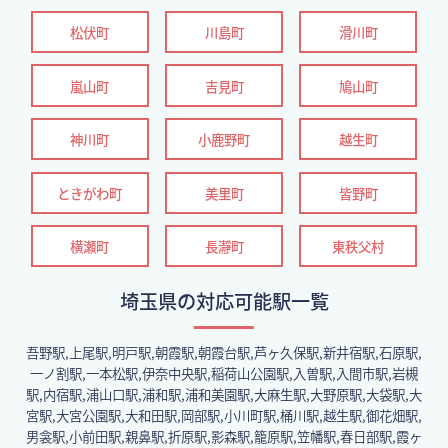
松伏町
川島町
滑川町
嵐山町
吉見町
鳩山町
神川町
小鹿野町
越生町
ときがわ町
美里町
皆野町
横瀬町
長瀞町
東秩父村
埼玉県の対応可能駅一覧
吾野駅,上尾駅,明戸駅,朝霞駅,朝霞台駅,芦ヶ久保駅,新井宿駅,石原駅,
一ノ割駅,一本松駅,伊奈中央駅,稲荷山公園駅,入曽駅,入間市駅,岩槻
駅,内宿駅,浦山口駅,浦和駅,浦和美園駅,大麻生駅,大野原駅,大袋駅,大
宮駅,大宮公園駅,大和田駅,岡部駅,小川町駅,桶川駅,越生駅,御花畑駅,
男衾駅,小前田駅,親鼻駅,折原駅,影森駅,籠原駅,笠幡駅,春日部駅,霞ヶ