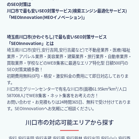
のSEO対策は
川口市で最も安いSEO対策サービス(検索エンジン最適化サービス)
「MEOInnovation(MEOイノベーション)」
埼玉県川口市(かわぐちし)で最も安いSEO対策サービス
「SEOInnovation」とは
埼玉県川口市(安行,安行吉岡,安行吉蔵など)で不動産業界・医療/福祉
業界・アパレル業界・美容業界・建築業界・旅行業界・自動車業界・
買取業界・学校などのWEB集客に最適なエリア特化型 日額500円の
SEO対策実績多数！
初期費用無料(0円)・格安・激安料金の費用にて即日対応しておりま
す。
川口市立グリーンセンターで有名な川口市(面積61.95km²km²/人口
587008人)でWEB集客・ネット集客をお考えの方！
お問い合わせ・お見積もりは24時間365日、無料で受け付けておりま
す。SEOInnovationへお気軽にご相談ください。
川口市の対応可能エリアから探す
安行,安行吉岡,安行吉蔵,安行原,安行慈林,安行出羽,安行小山,安行西