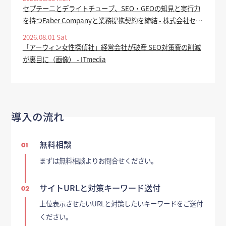
告・セール対策 ー - ECのミカタ
セプテーニとデライトチューブ、SEO・GEOの知見と実行力
を持つFaber Companyと業務提携契約を締結 - 株式会社セプ
テーニ・ホールディングス
2026.08.01 Sat
「アーウィン女性探偵社」経営会社が破産 SEO対策費の削減
が裏目に（画像） - ITmedia
導入の流れ
無料相談
01
まずは無料相談よりお問合せください。
サイトURLと対策キーワード送付
02
上位表示させたいURLと対策したいキーワードをご送付
ください。