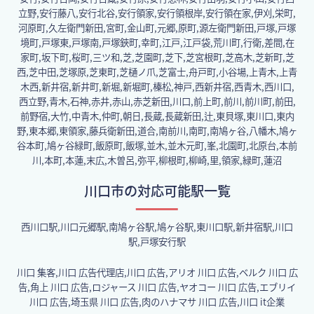
立野,安行藤八,安行北谷,安行領家,安行領根岸,安行領在家,伊刈,栄町,
河原町,久左衛門新田,宮町,金山町,元郷,原町,源左衛門新田,戸塚,戸塚
境町,戸塚東,戸塚南,戸塚鋏町,幸町,江戸,江戸袋,荒川町,行衛,差間,在
家町,坂下町,桜町,三ツ和,芝,芝園町,芝下,芝宮根町,芝高木,芝新町,芝
西,芝中田,芝塚原,芝東町,芝樋ノ爪,芝富士,舟戸町,小谷場,上青木,上青
木西,新井宿,新井町,新堀,新堀町,榛松,神戸,西新井宿,西青木,西川口,
西立野,青木,石神,赤井,赤山,赤芝新田,川口,前上町,前川,前川町,前田,
前野宿,大竹,中青木,仲町,朝日,長蔵,長蔵新田,辻,東貝塚,東川口,東内
野,東本郷,東領家,藤兵衛新田,道合,南前川,南町,南鳩ヶ谷,八幡木,鳩ヶ
谷本町,鳩ヶ谷緑町,飯原町,飯塚,並木,並木元町,峯,北園町,北原台,本前
川,本町,本蓮,末広,木曽呂,弥平,柳根町,柳崎,里,領家,緑町,蓮沼
川口市の対応可能駅一覧
西川口駅,川口元郷駅,南鳩ヶ谷駅,鳩ヶ谷駅,東川口駅,新井宿駅,川口
駅,戸塚安行駅
川口 集客,川口 広告代理店,川口 広告,アリオ 川口 広告,ベルク 川口 広
告,角上 川口 広告,ロジャース 川口 広告,ヤオコー 川口 広告,エブリイ
川口 広告,埼玉県 川口 広告,肉のハナマサ 川口 広告,川口 it企業