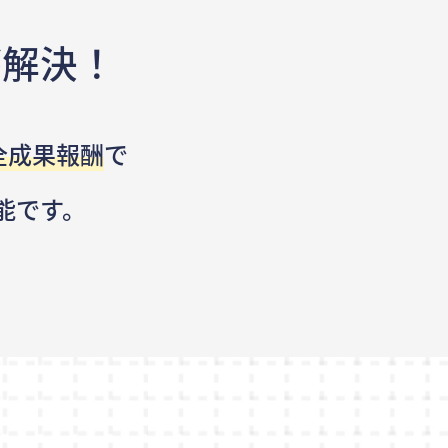
が解決！
全成果報酬
で
能です。