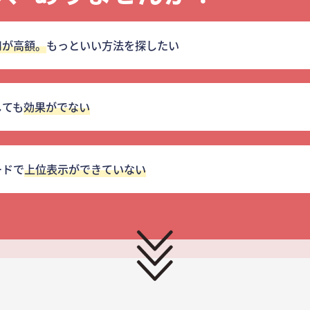
用が高額。
もっといい方法を探したい
しても
効果がでない
ードで
上位表示ができていない