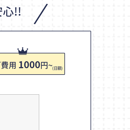
/
心!!
1000
ご費用
円~
(日額)