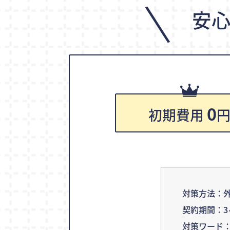
\
安
0
初期費用
対策方法：外
契約期間：3
対策ワード