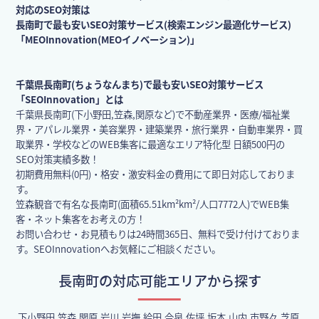
対応のSEO対策は
長南町で最も安いSEO対策サービス(検索エンジン最適化サービス)
「MEOInnovation(MEOイノベーション)」
千葉県長南町(ちょうなんまち)で最も安いSEO対策サービス
「SEOInnovation」とは
千葉県長南町(下小野田,笠森,関原など)で不動産業界・医療/福祉業
界・アパレル業界・美容業界・建築業界・旅行業界・自動車業界・買
取業界・学校などのWEB集客に最適なエリア特化型 日額500円の
SEO対策実績多数！
初期費用無料(0円)・格安・激安料金の費用にて即日対応しておりま
す。
笠森観音で有名な長南町(面積65.51km²km²/人口7772人)でWEB集
客・ネット集客をお考えの方！
お問い合わせ・お見積もりは24時間365日、無料で受け付けておりま
す。SEOInnovationへお気軽にご相談ください。
長南町の対応可能エリアから探す
下小野田,笠森,関原,岩川,岩撫,給田,今泉,佐坪,坂本,山内,市野々,芝原,