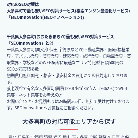
対応のSEO対策は
大多喜町で最も安いSEO対策サービス(検索エンジン最適化サービス)
「MEOInnovation(MEOイノベーション)」
千葉県大多喜町(おおたきまち)で最も安いSEO対策サービス
「SEOInnovation」とは
千葉県大多喜町(粟又,伊保田,宇筒原など)で不動産業界・医療/福祉業
界・アパレル業界・美容業界・建築業界・旅行業界・自動車業界・買
取業界・学校などのWEB集客に最適なエリア特化型 日額500円の
SEO対策実績多数！
初期費用無料(0円)・格安・激安料金の費用にて即日対応しておりま
す。
養老渓谷で有名な大多喜町(面積129.87km²km²/人口9362人)でWEB
集客・ネット集客をお考えの方！
お問い合わせ・お見積もりは24時間365日、無料で受け付けておりま
す。SEOInnovationへお気軽にご相談ください。
大多喜町の対応可能エリアから探す
粟又,伊保田,宇筒原,猿稲,押沼,横山,下大多喜,会所,葛藤,久我原,久保,