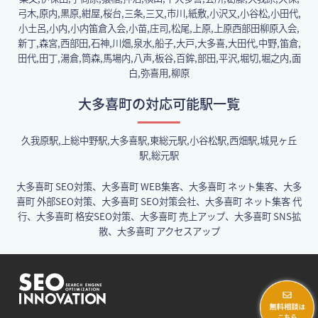
弓木,原内,黒原,紺屋,桜台,三条,三又,市川,紙敷,小沢又,小谷松,小田代,
小土呂,小内,小内笛倉入会,小苗,庄司,松尾,上原,上原西部田柳原入会,
新丁,森宮,西部田,石神,川畑,泉水,船子,大戸,大多喜,大田代,中野,笛倉,
田代,田丁,湯倉,筒森,馬場内,八声,板谷,百鉾,部田,平沢,堀切,堀之内,面
白,弥喜用,柳原
大多喜町の対応可能駅一覧
久我原駅,上総中野駅,大多喜駅,東総元駅,小谷松駅,西畑駅,城見ヶ丘
駅,総元駅
大多喜町 SEO対策、大多喜町 WEB集客、大多喜町 ネット集客、大多
喜町 外部SEO対策、大多喜町 SEO対策会社、大多喜町 ネット集客 代
行、大多喜町 格安SEO対策、大多喜町 売上アップ、大多喜町 SNS拡
散、大多喜町 アクセスアップ