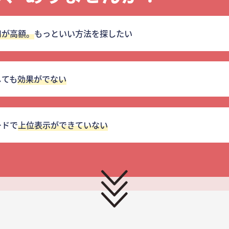
用が高額。
もっといい方法を探したい
しても
効果がでない
ードで
上位表示ができていない