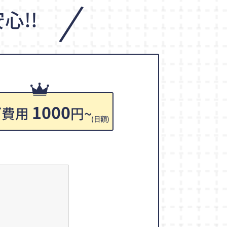
/
心!!
1000
ご費用
円~
(日額)