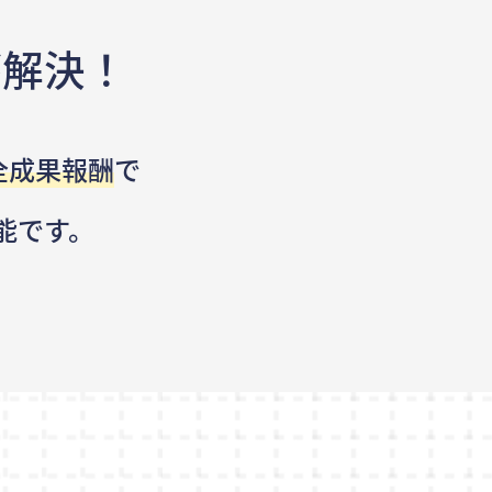
が解決！
全成果報酬
で
能です。