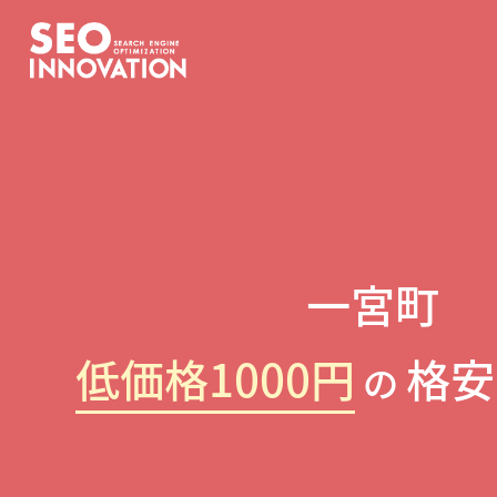
一宮町
低価格1000円
格安
の