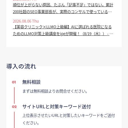
順位が上がらない原因、たぶん「記事不足」ではない。累計
200社超のSEO事業部長が、実際のコンサルで使っている全
手順を公開 - value-press.com
2026.08.06 Thu
【美容クリニック×LLMO上級編】AIに選ばれる医院になる
ためのLLMO対策上級講座をipeが開催！（8/19（水）） - PR
TIMES
導入の流れ
無料相談
01
まずは無料相談よりお問合せください。
サイトURLと対策キーワード送付
02
上位表示させたいURLと対策したいキーワードをご送付
ください。