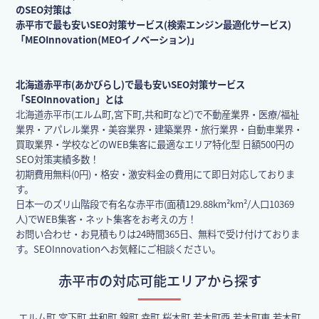
のSEO対策は
赤平市で最も安いSEO対策サービス(検索エンジン最適化サービス)
「MEOInnovation(MEOイノベーション)」
北海道赤平市(あかびらし)で最も安いSEO対策サービス
「SEOInnovation」とは
北海道赤平市(エルム町,宮下町,共和町など)で不動産業界・医療/福祉
業界・アパレル業界・美容業界・建築業界・旅行業界・自動車業界・
買取業界・学校などのWEB集客に最適なエリア特化型 日額500円の
SEO対策実績多数！
初期費用無料(0円)・格安・激安料金の費用にて即日対応しておりま
す。
日本一のズリ山階段で有名な赤平市(面積129.88km²km²/人口10369
人)でWEB集客・ネット集客をお考えの方！
お問い合わせ・お見積もりは24時間365日、無料で受け付けておりま
す。SEOInnovationへお気軽にご相談ください。
赤平市の対応可能エリアから探す
エルム町,宮下町,共和町,錦町,幸町,桜木町,若木町西,若木町東,若木町