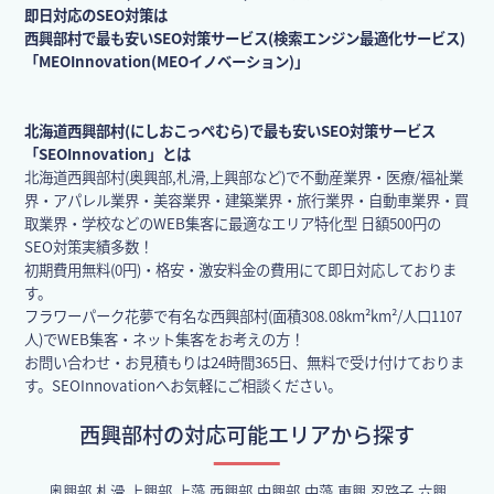
即日対応のSEO対策は
西興部村で最も安いSEO対策サービス(検索エンジン最適化サービス)
「MEOInnovation(MEOイノベーション)」
北海道西興部村(にしおこっぺむら)で最も安いSEO対策サービス
「SEOInnovation」とは
北海道西興部村(奥興部,札滑,上興部など)で不動産業界・医療/福祉業
界・アパレル業界・美容業界・建築業界・旅行業界・自動車業界・買
取業界・学校などのWEB集客に最適なエリア特化型 日額500円の
SEO対策実績多数！
初期費用無料(0円)・格安・激安料金の費用にて即日対応しておりま
す。
フラワーパーク花夢で有名な西興部村(面積308.08km²km²/人口1107
人)でWEB集客・ネット集客をお考えの方！
お問い合わせ・お見積もりは24時間365日、無料で受け付けておりま
す。SEOInnovationへお気軽にご相談ください。
西興部村の対応可能エリアから探す
奥興部,札滑,上興部,上藻,西興部,中興部,中藻,東興,忍路子,六興