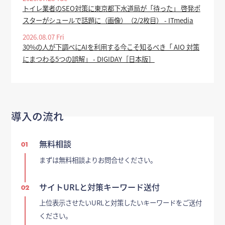
トイレ業者のSEO対策に東京都下水道局が「待った」 啓発ポ
スターがシュールで話題に（画像）（2/2枚目） - ITmedia
2026.08.07 Fri
30%の人が下調べにAIを利用する今こそ知るべき「 AIO 対策
にまつわる5つの誤解」 - DIGIDAY［日本版］
導入の流れ
無料相談
01
まずは無料相談よりお問合せください。
サイトURLと対策キーワード送付
02
上位表示させたいURLと対策したいキーワードをご送付
ください。