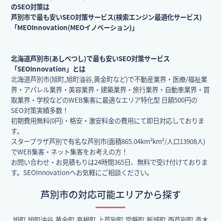
のSEO対策は
芦別市で最も安いSEO対策サービス(検索エンジン最適化サービス)
「MEOInnovation(MEOイノベーション)」
北海道芦別市(あしべつし)で最も安いSEO対策サービス
「SEOInnovation」とは
北海道芦別市(旭町,旭町油谷,黄金町など)で不動産業界・医療/福祉業
界・アパレル業界・美容業界・建築業界・旅行業界・自動車業界・買
取業界・学校などのWEB集客に最適なエリア特化型 日額500円の
SEO対策実績多数！
初期費用無料(0円)・格安・激安料金の費用にて即日対応しておりま
す。
スタープラザ芦別で有名な芦別市(面積865.04km²km²/人口13908人)
でWEB集客・ネット集客をお考えの方！
お問い合わせ・お見積もりは24時間365日、無料で受け付けておりま
す。SEOInnovationへお気軽にご相談ください。
芦別市の対応可能エリアから探す
旭町,旭町油谷,黄金町,高根町,上芦別町,常磐町,新城町,西芦別町,青木