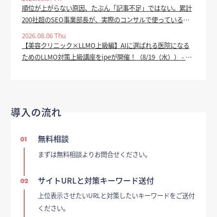
順位が上がらない原因、たぶん「記事不足」ではない。累計
200社超のSEO事業部長が、実際のコンサルで使っている全
手順を公開 - valuepress
2026.08.06 Thu
【美容クリニック×LLMO上級編】AIに選ばれる医院になる
ためのLLMO対策上級講座をipeが開催！（8/19（水）） - PR
TIMES
導入の流れ
無料相談
01
まずは無料相談よりお問合せください。
サイトURLと対策キーワード送付
02
上位表示させたいURLと対策したいキーワードをご送付
ください。