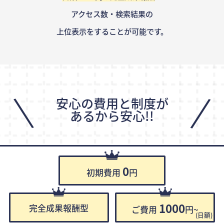
アクセス数・検索結果の
上位表示をすることが可能です。
\
/
安心の費用と制度が
あるから安心!!
0
初期費用
円
1000
完全成果報酬型
ご費用
円~
(日額)