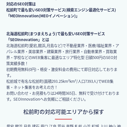
対応のSEO対策は
松前町で最も安いSEO対策サービス(検索エンジン最適化サービス)
「MEOInnovation(MEOイノベーション)」
北海道松前町(まつまえちょう)で最も安いSEO対策サービス
「SEOInnovation」とは
北海道松前町(愛宕,館浜,月島など)で不動産業界・医療/福祉業界・ア
パレル業界・美容業界・建築業界・旅行業界・自動車業界・買取業
界・学校などのWEB集客に最適なエリア特化型 日額500円のSEO対
策実績多数！
初期費用無料(0円)・格安・激安料金の費用にて即日対応しておりま
す。
松前城で有名な松前町(面積293.25km²km²/人口7393人)でWEB集
客・ネット集客をお考えの方！
お問い合わせ・お見積もりは24時間365日、無料で受け付けておりま
す。SEOInnovationへお気軽にご相談ください。
松前町の対応可能エリアから探す
愛宕,館浜,月島,建石,原口,江良,荒谷,高野,札前,小浜,松城,上川,神山,神