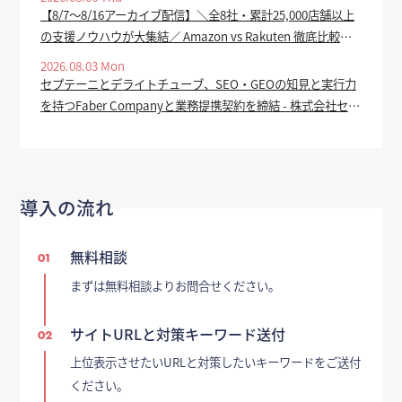
【8/7～8/16アーカイブ配信】＼全8社・累計25,000店舗以上
の支援ノウハウが大集結／ Amazon vs Rakuten 徹底比較
2026 ー 上半期振り返り＆下半期で売上を伸ばす SEO・広
2026.08.03 Mon
告・セール対策 ー - ECのミカタ
セプテーニとデライトチューブ、SEO・GEOの知見と実行力
を持つFaber Companyと業務提携契約を締結 - 株式会社セプ
テーニ・ホールディングス
導入の流れ
無料相談
01
まずは無料相談よりお問合せください。
サイトURLと対策キーワード送付
02
上位表示させたいURLと対策したいキーワードをご送付
ください。