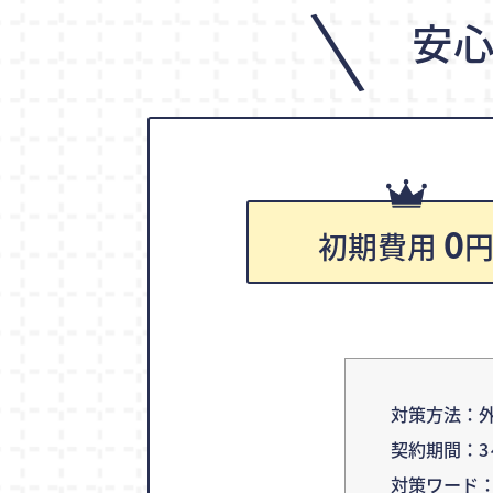
\
安
0
初期費用
対策方法：外
契約期間：3
対策ワード