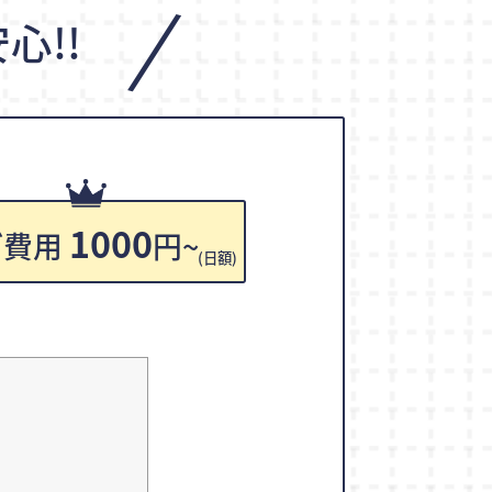
/
心!!
1000
ご費用
円~
(日額)