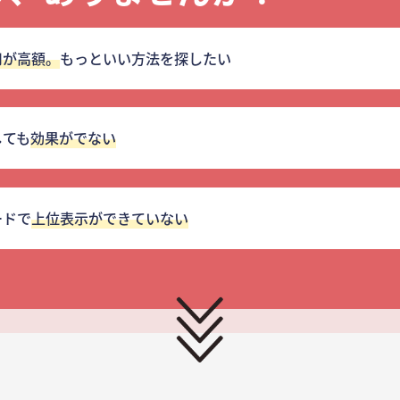
用が高額。
もっといい方法を探したい
しても
効果がでない
ードで
上位表示ができていない